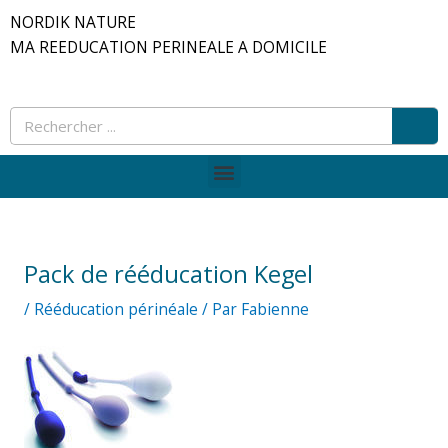
Aller
NORDIK NATURE
au
MA REEDUCATION PERINEALE A DOMICILE
contenu
Rec
Rechercher
Menu
Pack de rééducation Kegel
/
Rééducation périnéale
/ Par
Fabienne