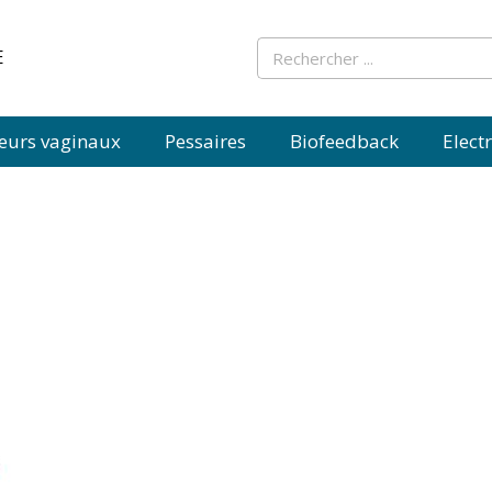
Rechercher
E
teurs vaginaux
Pessaires
Biofeedback
Elect