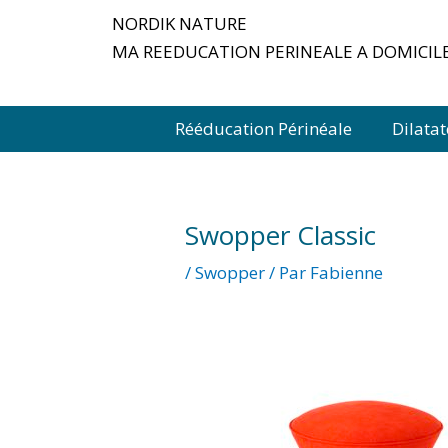
Aller
NORDIK NATURE
au
MA REEDUCATION PERINEALE A DOMICIL
contenu
Rééducation Périnéale
Dilata
Swopper Classic
/
Swopper
/ Par
Fabienne