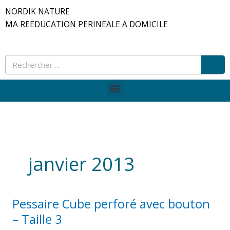
Aller
NORDIK NATURE
au
MA REEDUCATION PERINEALE A DOMICILE
contenu
Rec
Rechercher
Menu
janvier 2013
Pessaire Cube perforé avec bouton
Pessaire
Cube
– Taille 3
perforé